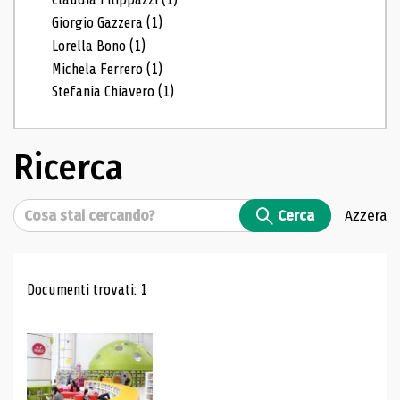
Giorgio Gazzera
(1)
Lorella Bono
(1)
Michela Ferrero
(1)
Stefania Chiavero
(1)
Ricerca
Cerca
Cerca
Azzera
Risultati di ricerca
Documenti trovati: 1