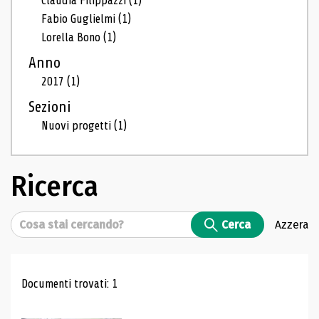
Claudia Filippazzi
(1)
Fabio Guglielmi
(1)
Lorella Bono
(1)
Anno
2017
(1)
Sezioni
Nuovi progetti
(1)
Ricerca
Cerca
Cerca
Azzera
Risultati di ricerca
Documenti trovati: 1