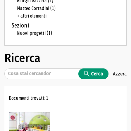
Giorgio Gazzera
(1)
Matteo Corradini
(1)
+ altri elementi
Sezioni
Nuovi progetti
(1)
Ricerca
Cerca
Cerca
Azzera
Risultati di ricerca
Documenti trovati: 1