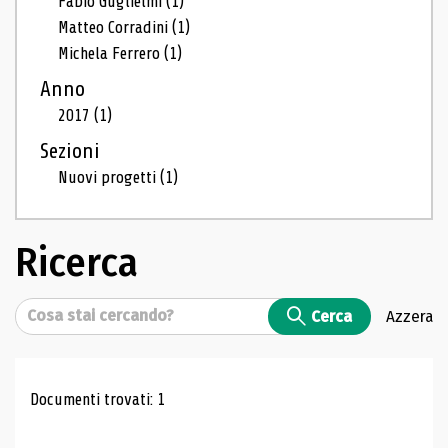
Fabio Guglielmi
(1)
Matteo Corradini
(1)
Michela Ferrero
(1)
Anno
2017
(1)
Sezioni
Nuovi progetti
(1)
Ricerca
Cerca
Cerca
Azzera
Risultati di ricerca
Documenti trovati: 1