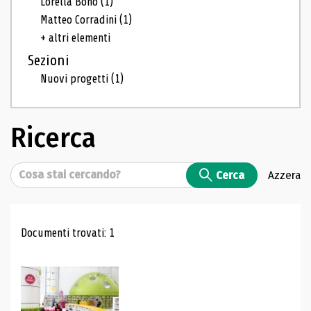
Lorella Bono
(1)
Matteo Corradini
(1)
+ altri elementi
Sezioni
Nuovi progetti
(1)
Ricerca
Cerca
Cerca
Azzera
Risultati di ricerca
Documenti trovati: 1