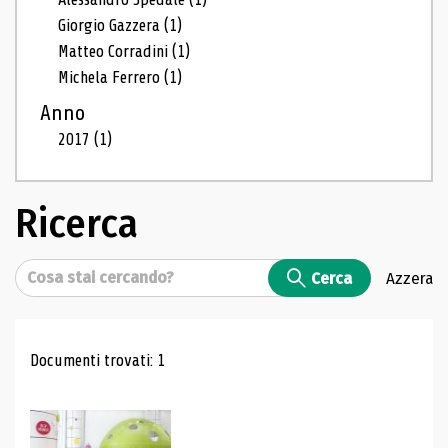
Giorgio Gazzera
(1)
Matteo Corradini
(1)
Michela Ferrero
(1)
Anno
2017
(1)
Ricerca
Cerca
Cerca
Azzera
Risultati di ricerca
Documenti trovati: 1