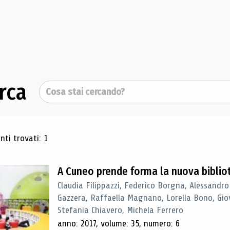
rca
Cerca
ultati di ricerca
ti trovati: 1
A Cuneo prende forma la nuova biblio
Claudia Filippazzi, Federico Borgna, Alessandro
Gazzera, Raffaella Magnano, Lorella Bono, Gio
Stefania Chiavero, Michela Ferrero
anno: 2017, volume: 35, numero: 6