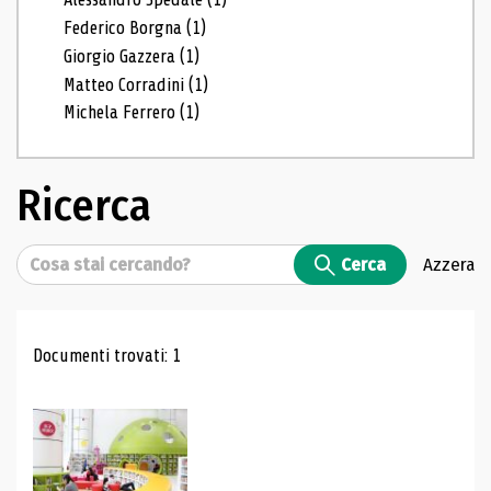
Federico Borgna
(1)
Giorgio Gazzera
(1)
Matteo Corradini
(1)
Michela Ferrero
(1)
Ricerca
Cerca
Cerca
Azzera
Risultati di ricerca
Documenti trovati: 1