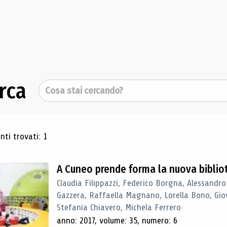
rca
Cerca
ultati di ricerca
ti trovati: 1
A Cuneo prende forma la nuova biblio
Claudia Filippazzi, Federico Borgna, Alessandro
Gazzera, Raffaella Magnano, Lorella Bono, Gio
Stefania Chiavero, Michela Ferrero
anno: 2017, volume: 35, numero: 6