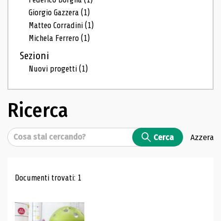
Giorgio Gazzera
(1)
Matteo Corradini
(1)
Michela Ferrero
(1)
Sezioni
Nuovi progetti
(1)
Ricerca
Cerca
Cerca
Azzera
Risultati di ricerca
Documenti trovati: 1