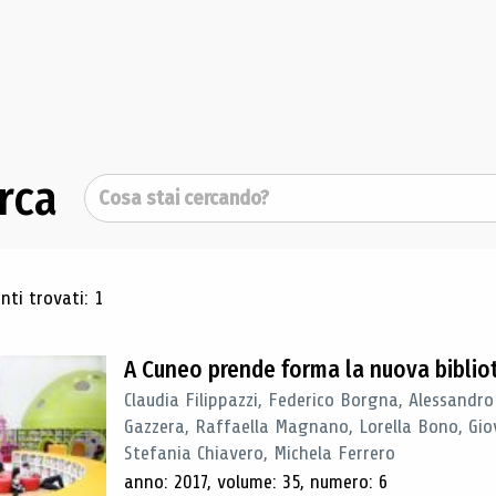
rca
Cerca
ultati di ricerca
ti trovati: 1
A Cuneo prende forma la nuova biblio
Claudia Filippazzi, Federico Borgna, Alessandro
Gazzera, Raffaella Magnano, Lorella Bono, Gio
Stefania Chiavero, Michela Ferrero
anno: 2017, volume: 35, numero: 6