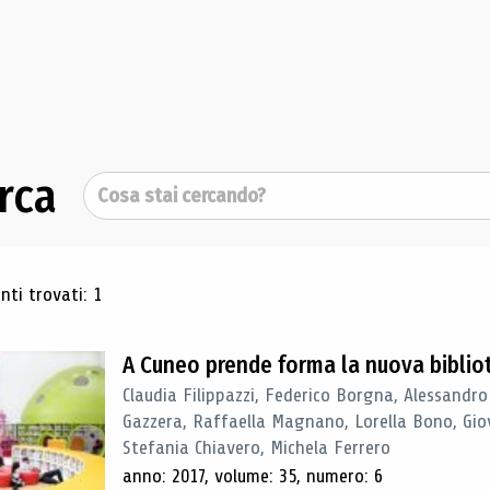
rca
Cerca
ultati di ricerca
ti trovati: 1
A Cuneo prende forma la nuova biblio
Claudia Filippazzi, Federico Borgna, Alessandro
Gazzera, Raffaella Magnano, Lorella Bono, Gio
Stefania Chiavero, Michela Ferrero
anno: 2017, volume: 35, numero: 6