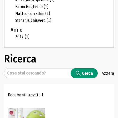
Fabio Guglielmi
(1)
Matteo Corradini
(1)
Stefania Chiavero
(1)
Anno
2017
(1)
Ricerca
Cerca
Cerca
Azzera
Risultati di ricerca
Documenti trovati: 1