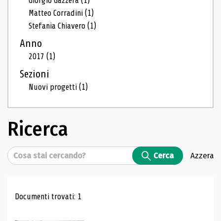
Giorgio Gazzera
(1)
Matteo Corradini
(1)
Stefania Chiavero
(1)
Anno
2017
(1)
Sezioni
Nuovi progetti
(1)
Ricerca
Cerca
Cerca
Azzera
Risultati di ricerca
Documenti trovati: 1