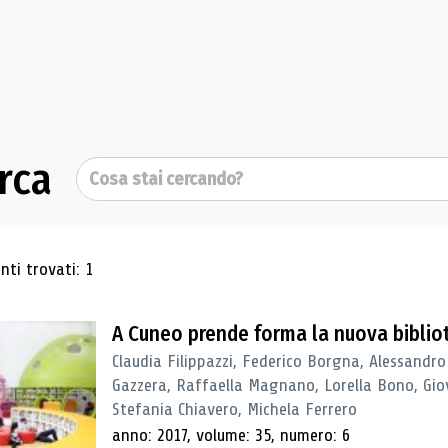
rca
Cerca
ultati di ricerca
ti trovati: 1
A Cuneo prende forma la nuova biblio
Claudia Filippazzi, Federico Borgna, Alessandro
Gazzera, Raffaella Magnano, Lorella Bono, Gio
Stefania Chiavero, Michela Ferrero
anno: 2017, volume: 35, numero: 6