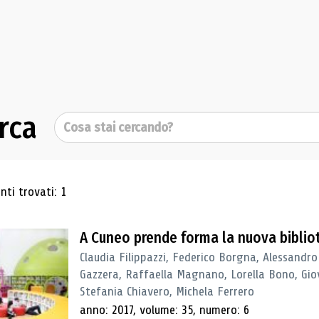
rca
Cerca
ultati di ricerca
ti trovati: 1
A Cuneo prende forma la nuova biblio
Claudia Filippazzi, Federico Borgna, Alessandro
Gazzera, Raffaella Magnano, Lorella Bono, Gio
Stefania Chiavero, Michela Ferrero
anno: 2017, volume: 35, numero: 6