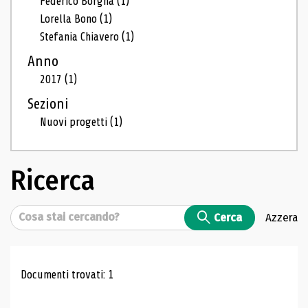
Federico Borgna
(1)
Lorella Bono
(1)
Stefania Chiavero
(1)
Anno
2017
(1)
Sezioni
Nuovi progetti
(1)
Ricerca
Cerca
Cerca
Azzera
Risultati di ricerca
Documenti trovati: 1