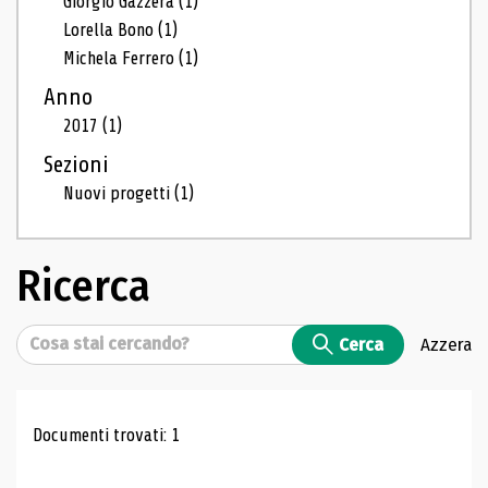
Giorgio Gazzera
(1)
Lorella Bono
(1)
Michela Ferrero
(1)
Anno
2017
(1)
Sezioni
Nuovi progetti
(1)
Ricerca
Cerca
Cerca
Azzera
Risultati di ricerca
Documenti trovati: 1