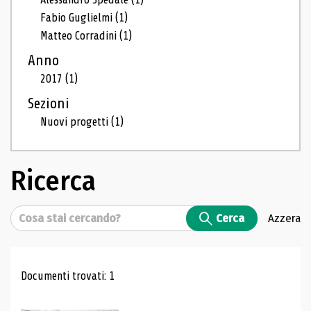
Fabio Guglielmi
(1)
Matteo Corradini
(1)
Anno
2017
(1)
Sezioni
Nuovi progetti
(1)
Ricerca
Cerca
Cerca
Azzera
Risultati di ricerca
Documenti trovati: 1