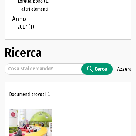
Lorella Bono
(1)
+ altri elementi
Anno
2017
(1)
Ricerca
Cerca
Cerca
Azzera
Risultati di ricerca
Documenti trovati: 1