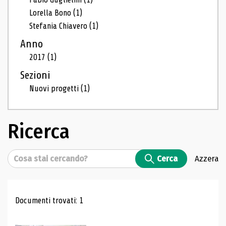
Lorella Bono
(1)
Stefania Chiavero
(1)
Anno
2017
(1)
Sezioni
Nuovi progetti
(1)
Ricerca
Cerca
Cerca
Azzera
Risultati di ricerca
Documenti trovati: 1