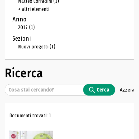
Matteo Corradini
(1)
+ altri elementi
Anno
2017
(1)
Sezioni
Nuovi progetti
(1)
Ricerca
Cerca
Cerca
Azzera
Risultati di ricerca
Documenti trovati: 1