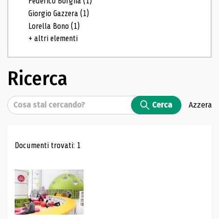
Federico Borgna
(1)
Giorgio Gazzera
(1)
Lorella Bono
(1)
+ altri elementi
Ricerca
Cerca
Cerca
Azzera
Risultati di ricerca
Documenti trovati: 1