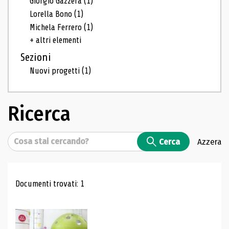
Giorgio Gazzera
(1)
Lorella Bono
(1)
Michela Ferrero
(1)
+ altri elementi
Sezioni
Nuovi progetti
(1)
Ricerca
Cerca
Cerca
Azzera
Risultati di ricerca
Documenti trovati: 1