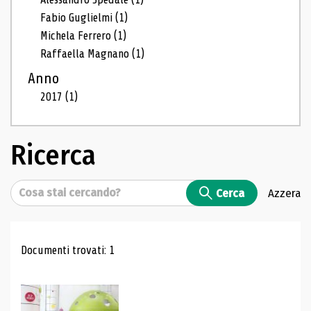
Fabio Guglielmi
(1)
Michela Ferrero
(1)
Raffaella Magnano
(1)
Anno
2017
(1)
Ricerca
Cerca
Cerca
Azzera
Risultati di ricerca
Documenti trovati: 1