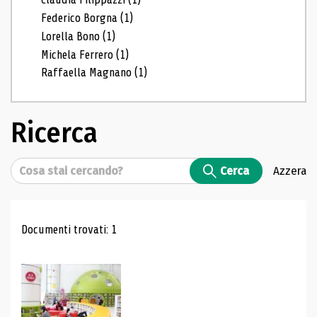
Federico Borgna
(1)
Lorella Bono
(1)
Michela Ferrero
(1)
Raffaella Magnano
(1)
Ricerca
Cerca
Cerca
Azzera
Risultati di ricerca
Documenti trovati: 1