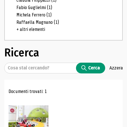
Claudia Filippazzi
(1)
Fabio Guglielmi
(1)
Michela Ferrero
(1)
Raffaella Magnano
(1)
+ altri elementi
Ricerca
Cerca
Cerca
Azzera
Risultati di ricerca
Documenti trovati: 1