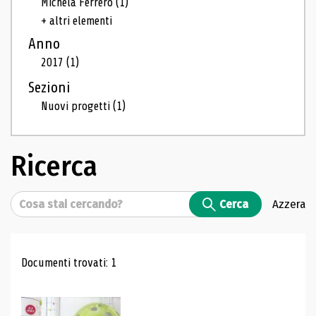
Michela Ferrero
(1)
+ altri elementi
Anno
2017
(1)
Sezioni
Nuovi progetti
(1)
Ricerca
Cerca
Cerca
Azzera
Risultati di ricerca
Documenti trovati: 1