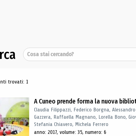
rca
Cerca
ultati di ricerca
ti trovati: 1
A Cuneo prende forma la nuova biblio
Claudia Filippazzi, Federico Borgna, Alessandro
Gazzera, Raffaella Magnano, Lorella Bono, Gio
Stefania Chiavero, Michela Ferrero
anno: 2017, volume: 35, numero: 6