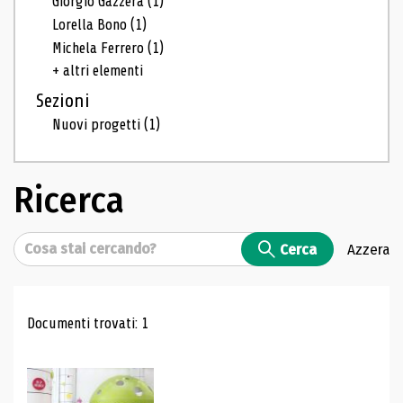
Giorgio Gazzera
(1)
Lorella Bono
(1)
Michela Ferrero
(1)
+ altri elementi
Sezioni
Nuovi progetti
(1)
Ricerca
Cerca
Cerca
Azzera
Risultati di ricerca
Documenti trovati: 1