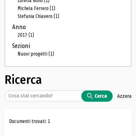
Lorella Bono
(1)
Michela Ferrero
(1)
Stefania Chiavero
(1)
Anno
2017
(1)
Sezioni
Nuovi progetti
(1)
Ricerca
Cerca
Cerca
Azzera
Risultati di ricerca
Documenti trovati: 1