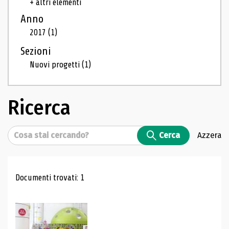
+ altri elementi
Anno
2017
(1)
Sezioni
Nuovi progetti
(1)
Ricerca
Cerca
Cerca
Azzera
Risultati di ricerca
Documenti trovati: 1