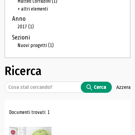
Matteo Corradini
(1)
+ altri elementi
Anno
2017
(1)
Sezioni
Nuovi progetti
(1)
Ricerca
Cerca
Cerca
Azzera
Risultati di ricerca
Documenti trovati: 1