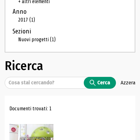
+ altri elementi
Anno
2017
(1)
Sezioni
Nuovi progetti
(1)
Ricerca
Cerca
Cerca
Azzera
Risultati di ricerca
Documenti trovati: 1