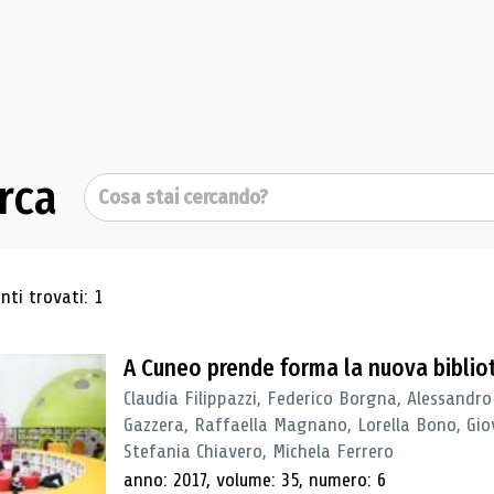
rca
Cerca
ultati di ricerca
ti trovati: 1
A Cuneo prende forma la nuova biblio
Claudia Filippazzi, Federico Borgna, Alessandro
Gazzera, Raffaella Magnano, Lorella Bono, Gio
Stefania Chiavero, Michela Ferrero
anno: 2017, volume: 35, numero: 6