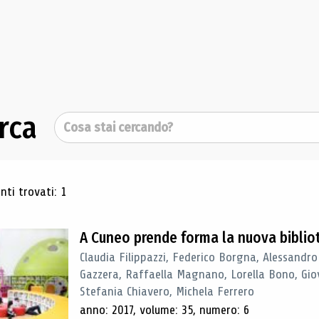
rca
Cerca
ultati di ricerca
ti trovati: 1
A Cuneo prende forma la nuova biblio
Claudia Filippazzi, Federico Borgna, Alessandro
Gazzera, Raffaella Magnano, Lorella Bono, Gio
Stefania Chiavero, Michela Ferrero
anno: 2017, volume: 35, numero: 6