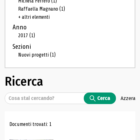
Michela Ferrero
(1)
Raffaella Magnano
(1)
+ altri elementi
Anno
2017
(1)
Sezioni
Nuovi progetti
(1)
Ricerca
Cerca
Cerca
Azzera
Risultati di ricerca
Documenti trovati: 1