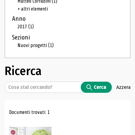
Matteo Corradini
(1)
+ altri elementi
Anno
2017
(1)
Sezioni
Nuovi progetti
(1)
Ricerca
Cerca
Cerca
Azzera
Risultati di ricerca
Documenti trovati: 1