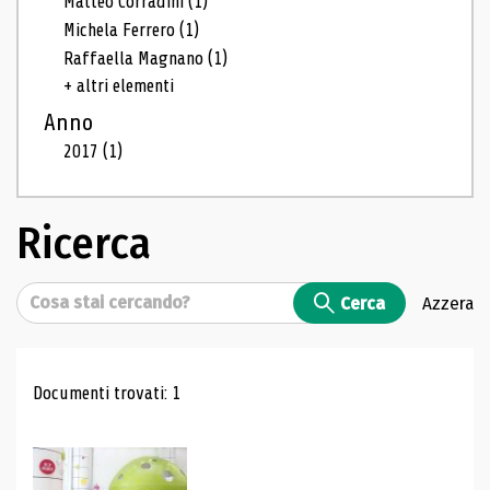
Matteo Corradini
(1)
Michela Ferrero
(1)
Raffaella Magnano
(1)
+ altri elementi
Anno
2017
(1)
Ricerca
Cerca
Cerca
Azzera
Risultati di ricerca
Documenti trovati: 1