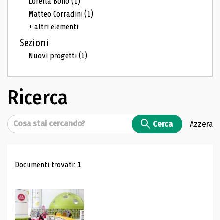
Lorella Bono
(1)
Matteo Corradini
(1)
+ altri elementi
Sezioni
Nuovi progetti
(1)
Ricerca
Cerca
Cerca
Azzera
Risultati di ricerca
Documenti trovati: 1