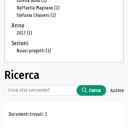
Lorella Bono
(1)
Raffaella Magnano
(1)
Stefania Chiavero
(1)
Anno
2017
(1)
Sezioni
Nuovi progetti
(1)
Ricerca
Cerca
Cerca
Azzera
Risultati di ricerca
Documenti trovati: 1