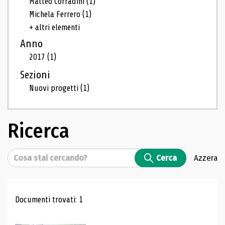
Matteo Corradini
(1)
Michela Ferrero
(1)
+ altri elementi
Anno
2017
(1)
Sezioni
Nuovi progetti
(1)
Ricerca
Cerca
Cerca
Azzera
Risultati di ricerca
Documenti trovati: 1