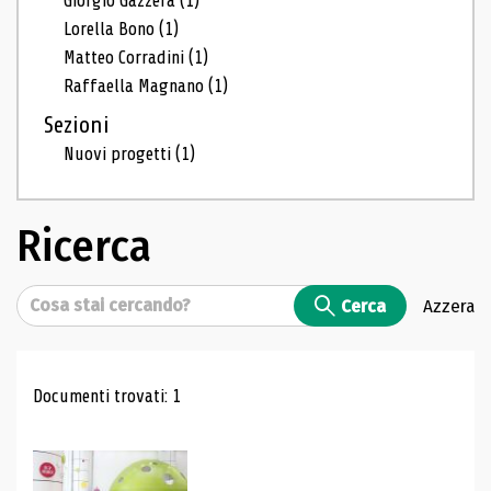
Giorgio Gazzera
(1)
Lorella Bono
(1)
Matteo Corradini
(1)
Raffaella Magnano
(1)
Sezioni
Nuovi progetti
(1)
Ricerca
Cerca
Cerca
Azzera
Risultati di ricerca
Documenti trovati: 1