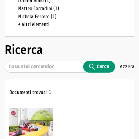
Lorella Bono
(1)
Matteo Corradini
(1)
Michela Ferrero
(1)
+ altri elementi
Ricerca
Cerca
Cerca
Azzera
Risultati di ricerca
Documenti trovati: 1