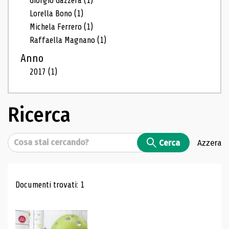
Giorgio Gazzera
(1)
Lorella Bono
(1)
Michela Ferrero
(1)
Raffaella Magnano
(1)
Anno
2017
(1)
Ricerca
Cerca
Cerca
Azzera
Risultati di ricerca
Documenti trovati: 1