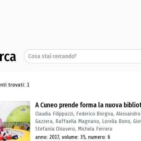
rca
Cerca
ultati di ricerca
ti trovati: 1
A Cuneo prende forma la nuova biblio
Claudia Filippazzi, Federico Borgna, Alessandro
Gazzera, Raffaella Magnano, Lorella Bono, Gio
Stefania Chiavero, Michela Ferrero
anno: 2017, volume: 35, numero: 6