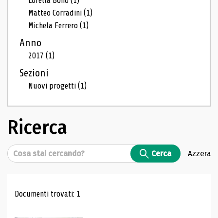
Lorella Bono
(1)
Matteo Corradini
(1)
Michela Ferrero
(1)
Anno
2017
(1)
Sezioni
Nuovi progetti
(1)
Ricerca
Cerca
Cerca
Azzera
Risultati di ricerca
Documenti trovati: 1