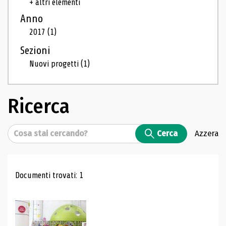
+ altri elementi
Anno
2017
(1)
Sezioni
Nuovi progetti
(1)
Ricerca
Cerca
Cerca
Azzera
Risultati di ricerca
Documenti trovati: 1