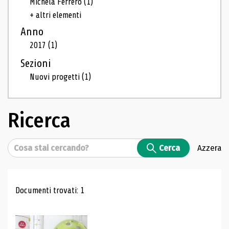
Michela Ferrero
(1)
+ altri elementi
Anno
2017
(1)
Sezioni
Nuovi progetti
(1)
Ricerca
Cerca
Cerca
Azzera
Risultati di ricerca
Documenti trovati: 1