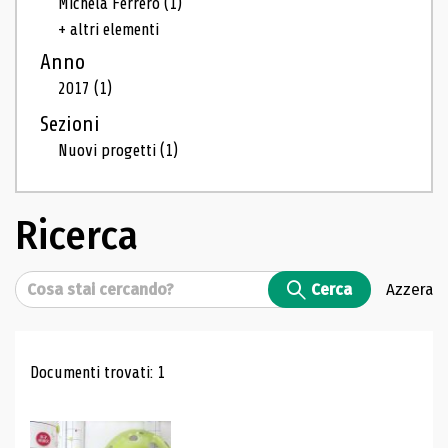
Michela Ferrero
(1)
+ altri elementi
Anno
2017
(1)
Sezioni
Nuovi progetti
(1)
Ricerca
Cerca
Cerca
Azzera
Risultati di ricerca
Documenti trovati: 1